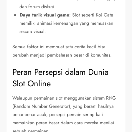
dan forum diskusi.
Daya tarik visual game
: Slot seperti Koi Gate
memiliki animasi kemenangan yang memuaskan
secara visual.
Semua faktor ini membuat satu cerita kecil bisa
berubah menjadi pembahasan besar di komunitas.
Peran Persepsi dalam Dunia
Slot Online
Walaupun permainan slot menggunakan sistem RNG
(Random Number Generator), yang berarti hasilnya
benar-benar acak, persepsi pemain sering kali
memainkan peran besar dalam cara mereka menilai
sebuah permainan.