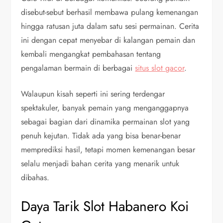
disebut-sebut berhasil membawa pulang kemenangan
hingga ratusan juta dalam satu sesi permainan. Cerita
ini dengan cepat menyebar di kalangan pemain dan
kembali mengangkat pembahasan tentang
pengalaman bermain di berbagai
situs slot gacor
.
Walaupun kisah seperti ini sering terdengar
spektakuler, banyak pemain yang menganggapnya
sebagai bagian dari dinamika permainan slot yang
penuh kejutan. Tidak ada yang bisa benar-benar
memprediksi hasil, tetapi momen kemenangan besar
selalu menjadi bahan cerita yang menarik untuk
dibahas.
Daya Tarik Slot Habanero Koi