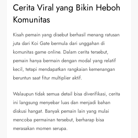
Cerita Viral yang Bikin Heboh
Komunitas
Kisah pemain yang disebut berhasil menang ratusan
juta dari Koi Gate bermula dari unggahan di
komunitas game online. Dalam cerita tersebut,
pemain hanya bermain dengan modal yang relatif
kecil, tetapi mendapatkan rangkaian kemenangan
beruntun saat fitur multiplier aktif.
Walaupun tidak semua detail bisa diverifikasi, cerita
ini langsung menyebar luas dan menjadi bahan
diskusi hangat. Banyak pemain lain yang mulai
mencoba permainan tersebut, berharap bisa
merasakan momen serupa.