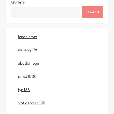
SEARCH
a
SEARCH
v
i
jendelatoto
g
musang178
a
abcslot login
t
i
dewa1000
o
fyp138
n
slot deposit 10k