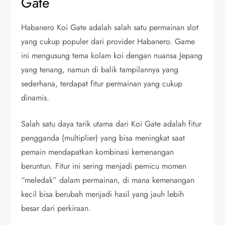
Gate
Habanero Koi Gate
adalah salah satu permainan slot
yang cukup populer dari provider Habanero. Game
ini mengusung tema kolam koi dengan nuansa Jepang
yang tenang, namun di balik tampilannya yang
sederhana, terdapat fitur permainan yang cukup
dinamis.
Salah satu daya tarik utama dari Koi Gate adalah fitur
pengganda (multiplier) yang bisa meningkat saat
pemain mendapatkan kombinasi kemenangan
beruntun. Fitur ini sering menjadi pemicu momen
“meledak” dalam permainan, di mana kemenangan
kecil bisa berubah menjadi hasil yang jauh lebih
besar dari perkiraan.