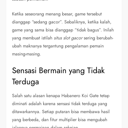
Ketika seseorang menang besar, game tersebut
dianggap “sedang gacor”. Sebaliknya, ketika kalah,
game yang sama bisa dianggap “tidak bagus”. Inilah
yang membuat istilah
situs slot gacor
sering berubah-
ubah maknanya tergantung pengalaman pemain
masing-masing.
Sensasi Bermain yang Tidak
Terduga
Salah satu alasan kenapa
Habanero Koi Gate
tetap
diminati adalah karena sensasi tidak terduga yang
ditawarkannya. Setiap putaran bisa membawa hasil
yang berbeda, dan fitur multiplier bisa mengubah
jalannya permainan dalam sekejap.