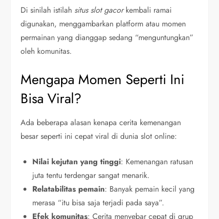
Di sinilah istilah
situs slot gacor
kembali ramai
digunakan, menggambarkan platform atau momen
permainan yang dianggap sedang “menguntungkan”
oleh komunitas.
Mengapa Momen Seperti Ini
Bisa Viral?
Ada beberapa alasan kenapa cerita kemenangan
besar seperti ini cepat viral di dunia slot online:
Nilai kejutan yang tinggi
: Kemenangan ratusan
juta tentu terdengar sangat menarik.
Relatabilitas pemain
: Banyak pemain kecil yang
merasa “itu bisa saja terjadi pada saya”.
Efek komunitas
: Cerita menyebar cepat di grup