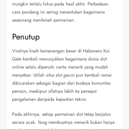
mungkin terlalu fokus pada hasil akhir. Perbedaan
cara pandang ini sering menentukan bagaimana
seseorang menikmati permainan.
Penutup
Viralnya kisah kemenangan besar di
Habanero Koi
Gate
kembali menunjukkan bagaimana dunia slot
online selalu dipenuhi cerita menarik yang mudah
menyebar. Istilah
situs slot gacor
pun kembali ramai
dibicarakan sebagai bagian dari budaya komunitas
pemain, meskipun sifatnya lebih ke persepsi
pengalaman daripada kepastian teknis.
Pada akhirnya, setiap permainan slot tetap berjalan
secara acak. Yang membuatnya menarik bukan hanya