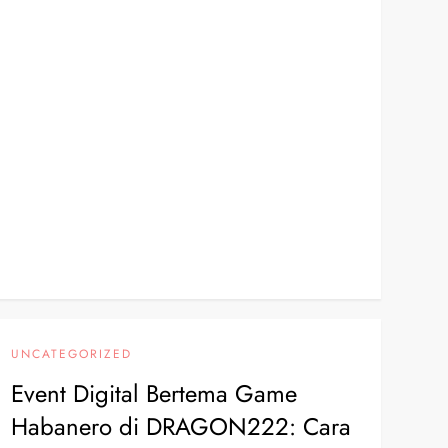
UNCATEGORIZED
Event Digital Bertema Game
Habanero di DRAGON222: Cara