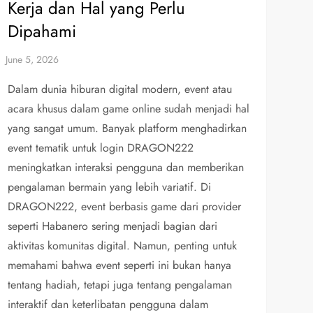
Kerja dan Hal yang Perlu
Dipahami
Dalam dunia hiburan digital modern, event atau
acara khusus dalam game online sudah menjadi hal
yang sangat umum. Banyak platform menghadirkan
event tematik untuk login DRAGON222
meningkatkan interaksi pengguna dan memberikan
pengalaman bermain yang lebih variatif. Di
DRAGON222, event berbasis game dari provider
seperti Habanero sering menjadi bagian dari
aktivitas komunitas digital. Namun, penting untuk
memahami bahwa event seperti ini bukan hanya
tentang hadiah, tetapi juga tentang pengalaman
interaktif dan keterlibatan pengguna dalam