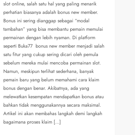
slot online, salah satu hal yang paling menarik
perhatian biasanya adalah bonus new member.
Bonus ini sering dianggap sebagai “modal
tambahan” yang bisa membantu pemain memulai
permainan dengan lebih nyaman. Di platform
seperti Buka77 bonus new member menjadi salah
satu fitur yang cukup sering dicari oleh pemula
sebelum mereka mulai mencoba permainan slot.
Namun, meskipun terlihat sederhana, banyak
pemain baru yang belum memahami cara klaim
bonus dengan benar. Akibatnya, ada yang
melewatkan kesempatan mendapatkan bonus atau
bahkan tidak menggunakannya secara maksimal.
Artikel ini akan membahas langkah demi langkah
bagaimana proses klaim […]