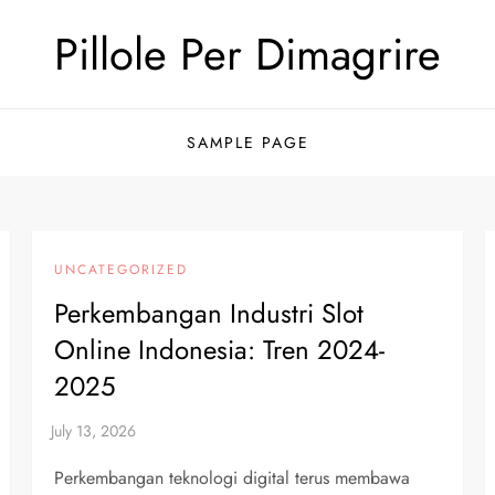
Pillole Per Dimagrire
SAMPLE PAGE
UNCATEGORIZED
Perkembangan Industri Slot
Online Indonesia: Tren 2024-
2025
Perkembangan teknologi digital terus membawa