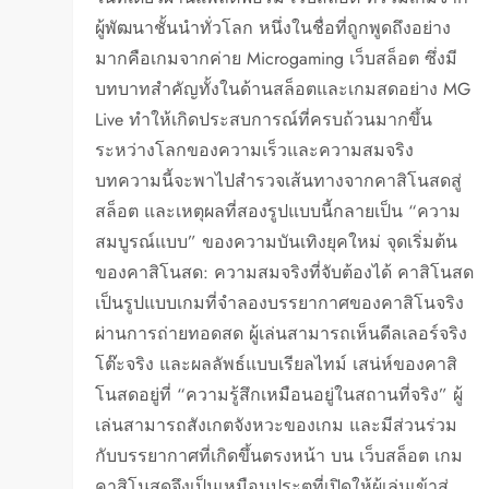
ผู้พัฒนาชั้นนำทั่วโลก หนึ่งในชื่อที่ถูกพูดถึงอย่าง
มากคือเกมจากค่าย Microgaming เว็บสล็อต ซึ่งมี
บทบาทสำคัญทั้งในด้านสล็อตและเกมสดอย่าง MG
Live ทำให้เกิดประสบการณ์ที่ครบถ้วนมากขึ้น
ระหว่างโลกของความเร็วและความสมจริง
บทความนี้จะพาไปสำรวจเส้นทางจากคาสิโนสดสู่
สล็อต และเหตุผลที่สองรูปแบบนี้กลายเป็น “ความ
สมบูรณ์แบบ” ของความบันเทิงยุคใหม่ จุดเริ่มต้น
ของคาสิโนสด: ความสมจริงที่จับต้องได้ คาสิโนสด
เป็นรูปแบบเกมที่จำลองบรรยากาศของคาสิโนจริง
ผ่านการถ่ายทอดสด ผู้เล่นสามารถเห็นดีลเลอร์จริง
โต๊ะจริง และผลลัพธ์แบบเรียลไทม์ เสน่ห์ของคาสิ
โนสดอยู่ที่ “ความรู้สึกเหมือนอยู่ในสถานที่จริง” ผู้
เล่นสามารถสังเกตจังหวะของเกม และมีส่วนร่วม
กับบรรยากาศที่เกิดขึ้นตรงหน้า บน เว็บสล็อต เกม
คาสิโนสดจึงเป็นเหมือนประตูที่เปิดให้ผู้เล่นเข้าสู่