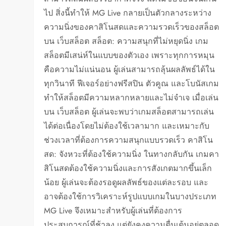
ไป สิ่งนี้ทำให้ MG Live กลายเป็นตัวกลางระหว่าง
ความนิ่งของคาสิโนสดและความรวดเร็วของสล็อต
บน เว็บสล็อต สล็อต: ความสนุกที่ไม่หยุดนิ่ง เกม
สล็อตมีเสน่ห์ในแบบของตัวเอง เพราะทุกการหมุน
คือความไม่แน่นอน ผู้เล่นสามารถลุ้นผลลัพธ์ได้ใน
ทุกวินาที ฟีเจอร์อย่างฟรีสปิน ตัวคูณ และโบนัสเกม
ทำให้สล็อตมีความหลากหลายและไม่จำเจ เมื่อเล่น
บน เว็บสล็อต ผู้เล่นจะพบว่าเกมสล็อตสามารถเล่น
ได้ต่อเนื่องโดยไม่ต้องใช้เวลามาก และเหมาะกับ
ช่วงเวลาที่ต้องการความสนุกแบบรวดเร็ว คาสิโน
สด: จังหวะที่ต้องใช้ความนิ่ง ในทางกลับกัน เกมคา
สิโนสดต้องใช้ความนิ่งและการสังเกตมากขึ้นเล็ก
น้อย ผู้เล่นจะต้องรอดูผลลัพธ์ของแต่ละรอบ และ
อาจต้องใช้การวิเคราะห์รูปแบบเกมในบางประเภท
MG Live จึงเหมาะสำหรับผู้เล่นที่ต้องการ
ประสบการณ์ที่ช้าลง แต่ยังคงความตื่นเต้นอยู่ตลอด