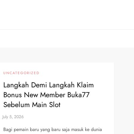
UNCATEGORIZED
Langkah Demi Langkah Klaim
Bonus New Member Buka77
Sebelum Main Slot
Bagi pemain baru yang baru saja masuk ke dunia