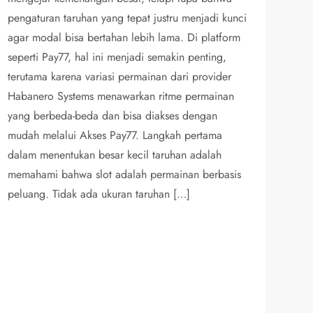
pengaturan taruhan yang tepat justru menjadi kunci
agar modal bisa bertahan lebih lama. Di platform
seperti Pay77, hal ini menjadi semakin penting,
terutama karena variasi permainan dari provider
Habanero Systems menawarkan ritme permainan
yang berbeda-beda dan bisa diakses dengan
mudah melalui Akses Pay77. Langkah pertama
dalam menentukan besar kecil taruhan adalah
memahami bahwa slot adalah permainan berbasis
peluang. Tidak ada ukuran taruhan […]