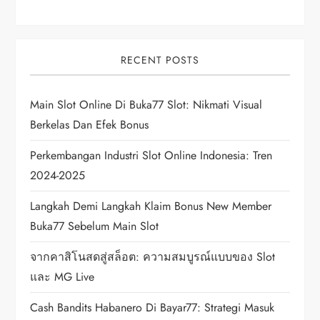
RECENT POSTS
Main Slot Online Di Buka77 Slot: Nikmati Visual
Berkelas Dan Efek Bonus
Perkembangan Industri Slot Online Indonesia: Tren
2024-2025
Langkah Demi Langkah Klaim Bonus New Member
Buka77 Sebelum Main Slot
จากคาสิโนสดสู่สล็อต: ความสมบูรณ์แบบของ Slot
และ MG Live
Cash Bandits Habanero Di Bayar77: Strategi Masuk