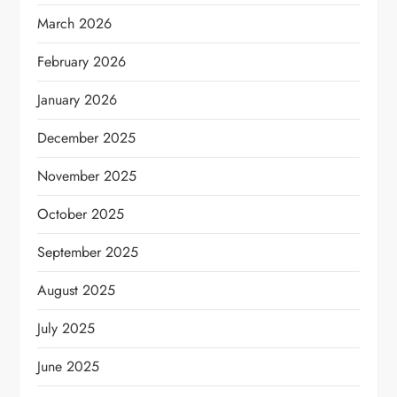
March 2026
February 2026
January 2026
December 2025
November 2025
October 2025
September 2025
August 2025
July 2025
June 2025