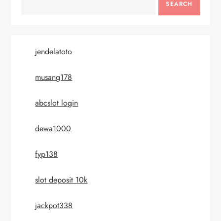
a
SEARCH
v
i
jendelatoto
g
musang178
a
abcslot login
t
dewa1000
i
fyp138
o
slot deposit 10k
n
jackpot338