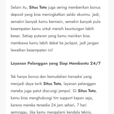
Selain itu,
Situs Toto
juga sering memberikan bonus
deposit yang bisa meningkatkan saldo akunmu. Jadi,
semakin banyak kamu bermain, semakin banyak pula
kesempatan kamu untuk meraih keuntungan lebih
besar. Setiap putaran yang kamu mainkan bisa
membawa kamu lebih dekat ke jackpot, jadi jangan
lewatkan kesempatan ini!
Layanan Pelanggan yang Siap Membantu 24/7
Tak hanya bonus dan kemudahan transaksi yang
menjadi daya tarik
Situs Toto
, layanan pelanggan
mereka juga patut diacungi jempol. Di
Situs Toto
,
kamu bisa menghubungi tim support kapan saja,
karena mereka tersedia 24 jam sehari, 7 hari
seminggu. Jika kamu mengalami kendala teknis,