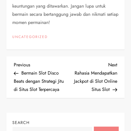
keuntungan yang ditawarkan. Jangan lupa untuk
bermain secara bertanggung jawab dan nikmati setiap
momen permainan!
UNCATEGORIZED
P
Previous
Next
Previous
Next
Post
Post
Bermain Slot Disco
Rahasia Mendapatkan
o
Beats dengan Strategi Jitu
Jackpot di Slot Online
di Situs Slot Terpercaya
Situs Slot
s
t
n
SEARCH