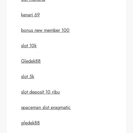
kenari 69
bonus new member 100
slot 10k
Gledek88
slot 5k
slot deposit 10 ribu
spaceman slot pragmatic
gledek88