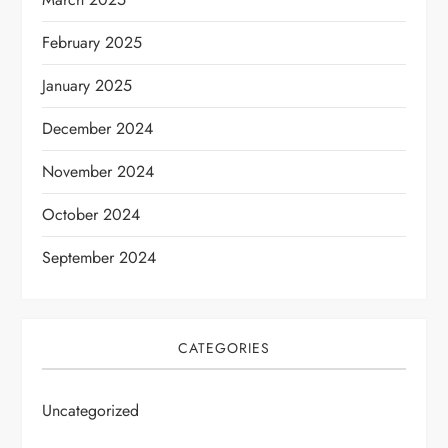
February 2025
January 2025
December 2024
November 2024
October 2024
September 2024
CATEGORIES
Uncategorized