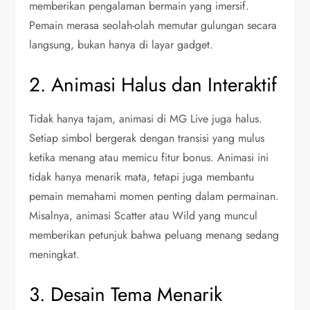
memberikan pengalaman bermain yang imersif.
Pemain merasa seolah-olah memutar gulungan secara
langsung, bukan hanya di layar gadget.
2. Animasi Halus dan Interaktif
Tidak hanya tajam, animasi di MG Live juga halus.
Setiap simbol bergerak dengan transisi yang mulus
ketika menang atau memicu fitur bonus. Animasi ini
tidak hanya menarik mata, tetapi juga membantu
pemain memahami momen penting dalam permainan.
Misalnya, animasi Scatter atau Wild yang muncul
memberikan petunjuk bahwa peluang menang sedang
meningkat.
3. Desain Tema Menarik