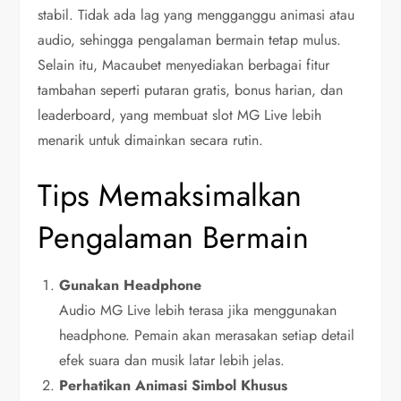
stabil. Tidak ada lag yang mengganggu animasi atau
audio, sehingga pengalaman bermain tetap mulus.
Selain itu, Macaubet menyediakan berbagai fitur
tambahan seperti putaran gratis, bonus harian, dan
leaderboard, yang membuat slot MG Live lebih
menarik untuk dimainkan secara rutin.
Tips Memaksimalkan
Pengalaman Bermain
Gunakan Headphone
Audio MG Live lebih terasa jika menggunakan
headphone. Pemain akan merasakan setiap detail
efek suara dan musik latar lebih jelas.
Perhatikan Animasi Simbol Khusus