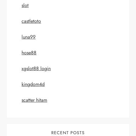
slot
castletoto
luna99
hose88
xgslot88 login
kingdom4d
scatter hitam
RECENT POSTS