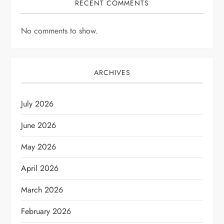
RECENT COMMENTS
No comments to show.
ARCHIVES
July 2026
June 2026
May 2026
April 2026
March 2026
February 2026