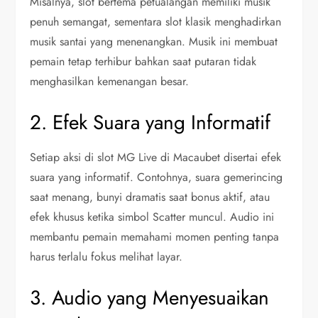
Misalnya, slot bertema petualangan memiliki musik
penuh semangat, sementara slot klasik menghadirkan
musik santai yang menenangkan. Musik ini membuat
pemain tetap terhibur bahkan saat putaran tidak
menghasilkan kemenangan besar.
2. Efek Suara yang Informatif
Setiap aksi di slot MG Live di Macaubet disertai efek
suara yang informatif. Contohnya, suara gemerincing
saat menang, bunyi dramatis saat bonus aktif, atau
efek khusus ketika simbol Scatter muncul. Audio ini
membantu pemain memahami momen penting tanpa
harus terlalu fokus melihat layar.
3. Audio yang Menyesuaikan