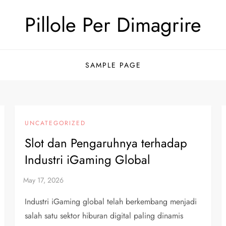
Pillole Per Dimagrire
SAMPLE PAGE
UNCATEGORIZED
Slot dan Pengaruhnya terhadap
Industri iGaming Global
Industri iGaming global telah berkembang menjadi
salah satu sektor hiburan digital paling dinamis