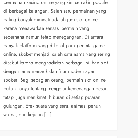
permainan kasino online yang kini semakin populer
di berbagai kalangan. Salah satu permainan yang
paling banyak diminati adalah judi slot online
karena menawarkan sensasi bermain yang
sederhana namun tetap menegangkan. Di antara
banyak platform yang dikenal para pecinta game
online, sbobet menjadi salah satu nama yang sering
disebut karena menghadirkan berbagai pilihan slot
dengan tema menarik dan fitur modern agen
sbobet. Bagi sebagian orang, bermain slot online
bukan hanya tentang mengejar kemenangan besar,
tetapi juga menikmati hiburan di setiap putaran
gulungan. Efek suara yang seru, animasi penuh
warna, dan kejutan […]