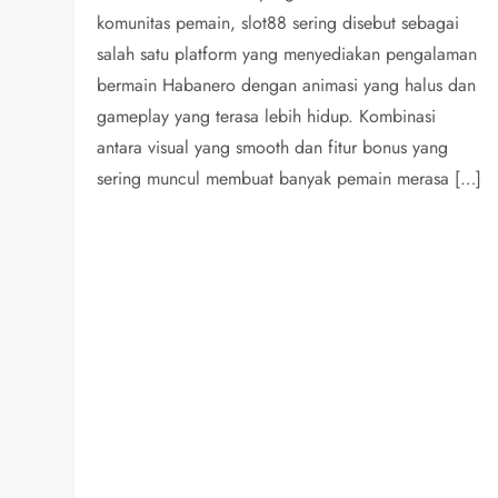
komunitas pemain, slot88 sering disebut sebagai
salah satu platform yang menyediakan pengalaman
bermain Habanero dengan animasi yang halus dan
gameplay yang terasa lebih hidup. Kombinasi
antara visual yang smooth dan fitur bonus yang
sering muncul membuat banyak pemain merasa […]