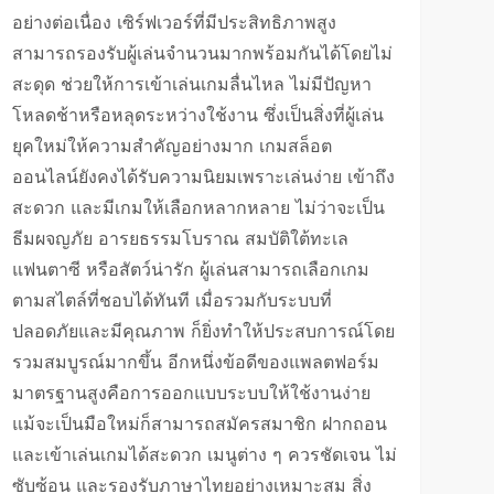
อย่างต่อเนื่อง เซิร์ฟเวอร์ที่มีประสิทธิภาพสูง
สามารถรองรับผู้เล่นจำนวนมากพร้อมกันได้โดยไม่
สะดุด ช่วยให้การเข้าเล่นเกมลื่นไหล ไม่มีปัญหา
โหลดช้าหรือหลุดระหว่างใช้งาน ซึ่งเป็นสิ่งที่ผู้เล่น
ยุคใหม่ให้ความสำคัญอย่างมาก เกมสล็อต
ออนไลน์ยังคงได้รับความนิยมเพราะเล่นง่าย เข้าถึง
สะดวก และมีเกมให้เลือกหลากหลาย ไม่ว่าจะเป็น
ธีมผจญภัย อารยธรรมโบราณ สมบัติใต้ทะเล
แฟนตาซี หรือสัตว์น่ารัก ผู้เล่นสามารถเลือกเกม
ตามสไตล์ที่ชอบได้ทันที เมื่อรวมกับระบบที่
ปลอดภัยและมีคุณภาพ ก็ยิ่งทำให้ประสบการณ์โดย
รวมสมบูรณ์มากขึ้น อีกหนึ่งข้อดีของแพลตฟอร์ม
มาตรฐานสูงคือการออกแบบระบบให้ใช้งานง่าย
แม้จะเป็นมือใหม่ก็สามารถสมัครสมาชิก ฝากถอน
และเข้าเล่นเกมได้สะดวก เมนูต่าง ๆ ควรชัดเจน ไม่
ซับซ้อน และรองรับภาษาไทยอย่างเหมาะสม สิ่ง