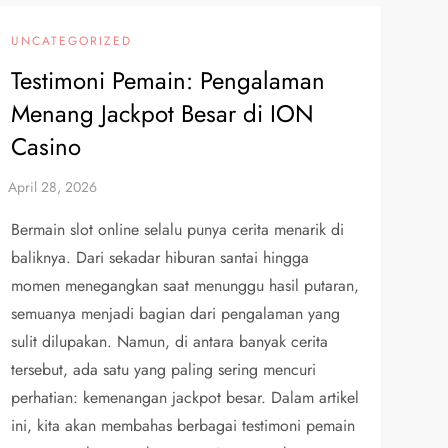
UNCATEGORIZED
Testimoni Pemain: Pengalaman
Menang Jackpot Besar di ION
Casino
Bermain slot online selalu punya cerita menarik di
baliknya. Dari sekadar hiburan santai hingga
momen menegangkan saat menunggu hasil putaran,
semuanya menjadi bagian dari pengalaman yang
sulit dilupakan. Namun, di antara banyak cerita
tersebut, ada satu yang paling sering mencuri
perhatian: kemenangan jackpot besar. Dalam artikel
ini, kita akan membahas berbagai testimoni pemain