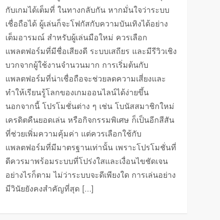
กับเกมได้เต็มที่ ในทางกลับกัน หากมั่นใจว่าระบบ
เชื่อถือได้ ผู้เล่นก็จะโฟกัสกับความบันเทิงได้อย่าง
เต็มอารมณ์ สำหรับผู้เล่นมือใหม่ ควรเลือก
แพลตฟอร์มที่มีชื่อเสียงดี ระบบเสถียร และมีรีวิวเชิง
บวกจากผู้ใช้งานจำนวนมาก การเริ่มต้นกับ
แพลตฟอร์มที่น่าเชื่อถือจะช่วยลดความเสี่ยงและ
ทำให้เรียนรู้โลกของเกมออนไลน์ได้ง่ายขึ้น
นอกจากนี้ โปรโมชั่นต่าง ๆ เช่น โบนัสสมาชิกใหม่
เครดิตคืนยอดเล่น หรือกิจกรรมพิเศษ ก็เป็นอีกสีสัน
ที่ช่วยเพิ่มความคุ้มค่า แต่ควรเลือกใช้กับ
แพลตฟอร์มที่มีมาตรฐานเท่านั้น เพราะโปรโมชั่นที่
ดีควรมาพร้อมระบบที่โปร่งใสและเงื่อนไขชัดเจน
อย่างไรก็ตาม ไม่ว่าระบบจะดีเพียงใด การเล่นอย่าง
มีวินัยยังคงสำคัญที่สุด […]