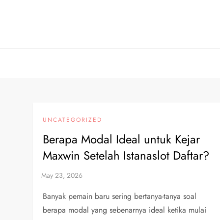
Skip
to
content
UNCATEGORIZED
Berapa Modal Ideal untuk Kejar
Maxwin Setelah Istanaslot Daftar?
Banyak pemain baru sering bertanya-tanya soal
berapa modal yang sebenarnya ideal ketika mulai