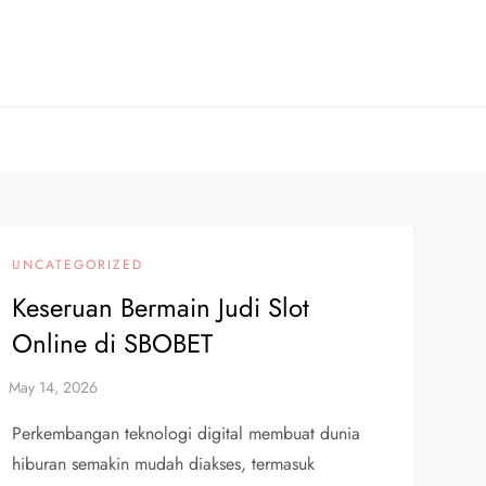
UNCATEGORIZED
Keseruan Bermain Judi Slot
Online di SBOBET
Perkembangan teknologi digital membuat dunia
hiburan semakin mudah diakses, termasuk