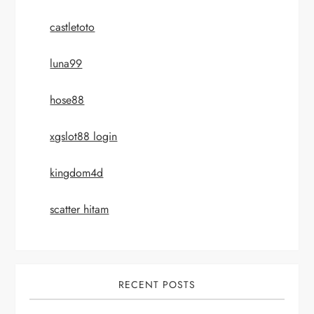
castletoto
luna99
hose88
xgslot88 login
kingdom4d
scatter hitam
RECENT POSTS