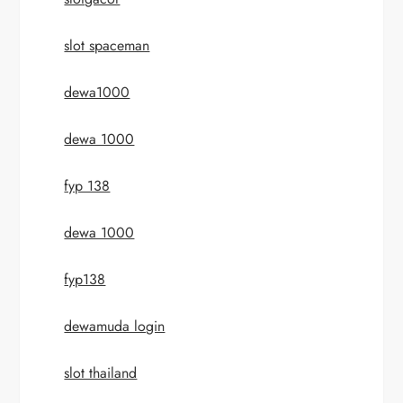
slot spaceman
dewa1000
dewa 1000
fyp 138
dewa 1000
fyp138
dewamuda login
slot thailand