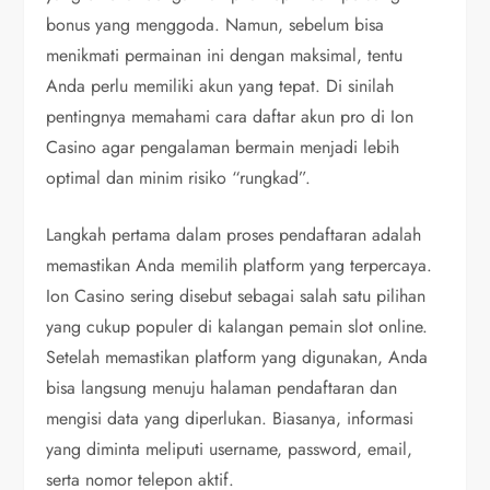
bonus yang menggoda. Namun, sebelum bisa
menikmati permainan ini dengan maksimal, tentu
Anda perlu memiliki akun yang tepat. Di sinilah
pentingnya memahami cara daftar akun pro di Ion
Casino agar pengalaman bermain menjadi lebih
optimal dan minim risiko “rungkad”.
Langkah pertama dalam proses pendaftaran adalah
memastikan Anda memilih platform yang terpercaya.
Ion Casino sering disebut sebagai salah satu pilihan
yang cukup populer di kalangan pemain slot online.
Setelah memastikan platform yang digunakan, Anda
bisa langsung menuju halaman pendaftaran dan
mengisi data yang diperlukan. Biasanya, informasi
yang diminta meliputi username, password, email,
serta nomor telepon aktif.