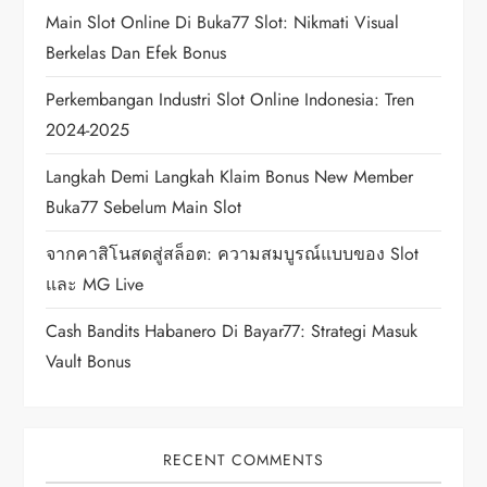
Main Slot Online Di Buka77 Slot: Nikmati Visual
Berkelas Dan Efek Bonus
Perkembangan Industri Slot Online Indonesia: Tren
2024-2025
Langkah Demi Langkah Klaim Bonus New Member
Buka77 Sebelum Main Slot
จากคาสิโนสดสู่สล็อต: ความสมบูรณ์แบบของ Slot
และ MG Live
Cash Bandits Habanero Di Bayar77: Strategi Masuk
Vault Bonus
RECENT COMMENTS