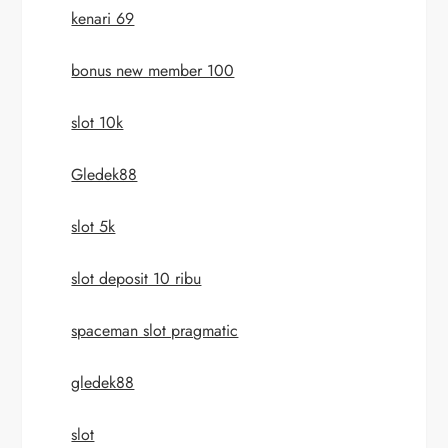
kenari 69
bonus new member 100
slot 10k
Gledek88
slot 5k
slot deposit 10 ribu
spaceman slot pragmatic
gledek88
slot