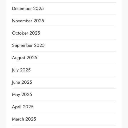
December 2025
November 2025
October 2025
September 2025
August 2025
July 2025
June 2025
May 2025
April 2025
March 2025