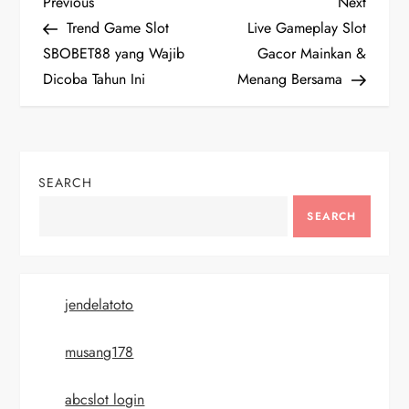
P
Previous
Next
Previous
Next
Post
Post
Trend Game Slot
Live Gameplay Slot
o
SBOBET88 yang Wajib
Gacor Mainkan &
Dicoba Tahun Ini
Menang Bersama
s
t
n
SEARCH
a
SEARCH
v
i
jendelatoto
g
musang178
a
abcslot login