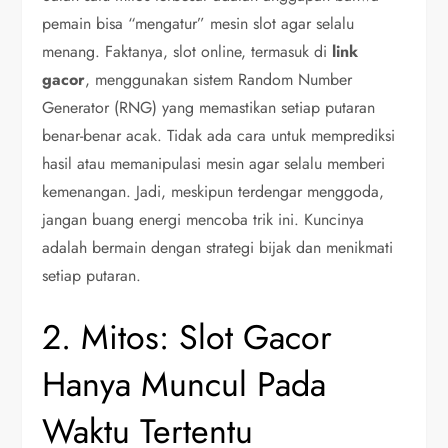
pemain bisa “mengatur” mesin slot agar selalu
menang. Faktanya, slot online, termasuk di
link
gacor
, menggunakan sistem Random Number
Generator (RNG) yang memastikan setiap putaran
benar-benar acak. Tidak ada cara untuk memprediksi
hasil atau memanipulasi mesin agar selalu memberi
kemenangan. Jadi, meskipun terdengar menggoda,
jangan buang energi mencoba trik ini. Kuncinya
adalah bermain dengan strategi bijak dan menikmati
setiap putaran.
2. Mitos: Slot Gacor
Hanya Muncul Pada
Waktu Tertentu