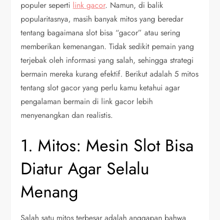
populer seperti
link gacor
. Namun, di balik
popularitasnya, masih banyak mitos yang beredar
tentang bagaimana slot bisa “gacor” atau sering
memberikan kemenangan. Tidak sedikit pemain yang
terjebak oleh informasi yang salah, sehingga strategi
bermain mereka kurang efektif. Berikut adalah 5 mitos
tentang slot gacor yang perlu kamu ketahui agar
pengalaman bermain di link gacor lebih
menyenangkan dan realistis.
1. Mitos: Mesin Slot Bisa
Diatur Agar Selalu
Menang
Salah satu mitos terbesar adalah anggapan bahwa