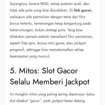
Sayangnya, karena RNG, setiap putaran acak, dan
tidak ada pola yang bisa diandalkan. Di
link gacor
,
walaupun ada permainan dengan tema dan fitur
bonus tertentu, kemenangan tetap bergantung pada
keberuntungan, bukan strategi pola. Yang bisa
dilakukan pemain adalah memahami fitur permainan,
seperti free spin, bonus mini game, atau jackpot
progresif, sehingga bisa memaksimalkan setiap
kesempatan yang muncul.
5. Mitos: Slot Gacor
Selalu Memberi Jackpot
Ini mungkin mitos yang paling sering dipercaya: kalau
slot disebut “gacor”, pasti jackpot besar datang