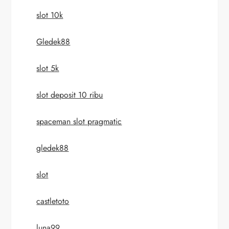
slot 10k
Gledek88
slot 5k
slot deposit 10 ribu
spaceman slot pragmatic
gledek88
slot
castletoto
luna99